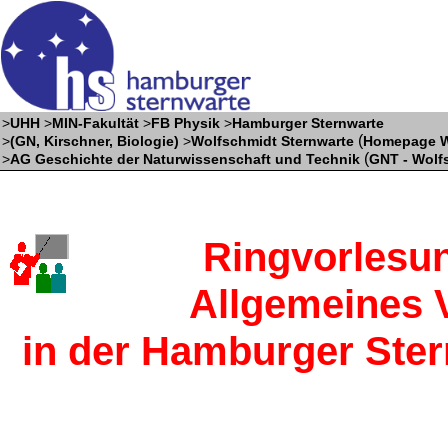
>
UHH
>
MIN-Fakultät
>
FB Physik
>
Hamburger Sternwarte
(
>
(GN, Kirschner, Biologie)
>
Wolfschmidt Sternwarte
Homepage W
(
>
AG Geschichte der Naturwissenschaft und Technik
GNT - Wolf
Ringvorlesun
Allgemeines 
in der Hamburger Stern