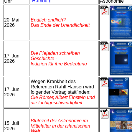
Hamburg
Uhr
Astronomie
20. Mai
Endlich endlich?
2026
Das Ende der Unendlichkeit
Die Plejaden schreiben
17. Juni
Geschichte -
2026
Indizien für ihre Bedeutung
Wegen Krankheit des
Referenten Rahlf Hansen wird
17. Juni
folgender Vortrag stattfinden:
2026
Ole Römer, Albert Einstein und
die Lichtgeschwindigkeit
Blütezeit der Astronomie im
15. Juli
Mittelalter in der islamischen
2026
Welt