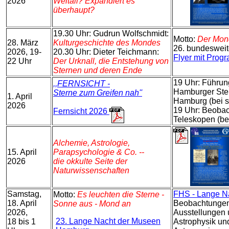
2026
Weltall? Expandiert es
überhaupt?
19.30 Uhr: Gudrun Wolfschmidt:
Motto:
Der Mon
28. März
Kulturgeschichte des Mondes
26. bundesweit
2026, 19-
20.30 Uhr: Dieter Teichmann:
Flyer mit Pro
22 Uhr
Der Urknall, die Entstehung von
Sternen und deren Ende
19 Uhr: Führun
,,FERNSICHT -
Hamburger Ster
Sterne zum Greifen nah''
1. April
Hamburg (bei s
2026
19 Uhr: Beoba
Fernsicht 2026
Teleskopen (be
Alchemie, Astrologie,
15. April
Parapsychologie & Co. --
2026
die okkulte Seite der
Naturwissenschaften
Samstag,
FHS - Lange N
Motto:
Es leuchten die Sterne -
18. April
Beobachtungen
Sonne aus - Mond an
2026,
Ausstellungen 
23. Lange Nacht der Museen
18 bis 1
Astrophysik un